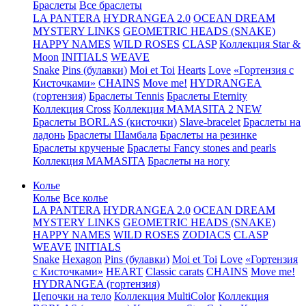
Браслеты
Все браслеты
LA PANTERA
HYDRANGEA 2.0
OCEAN DREAM
MYSTERY LINKS
GEOMETRIC HEADS (SNAKE)
HAPPY NAMES
WILD ROSES
CLASP
Коллекция Star &
Moon
INITIALS
WEAVE
Snake
Pins (булавки)
Moi et Toi
Hearts
Love
«Гортензия с
Кисточками»
CHAINS
Move me!
HYDRANGEA
(гортензия)
Браслеты Tennis
Браслеты Eternity
Коллекция Cross
Коллекция MAMASITA 2 NEW
Браслеты BORLAS (кисточки)
Slave-bracelet
Браслеты на
ладонь
Браслеты Шамбала
Браслеты на резинке
Браслеты крученые
Браслеты Fancy stones and pearls
Коллекция MAMASITA
Браслеты на ногу
Колье
Колье
Все колье
LA PANTERA
HYDRANGEA 2.0
OCEAN DREAM
MYSTERY LINKS
GEOMETRIC HEADS (SNAKE)
HAPPY NAMES
WILD ROSES
ZODIACS
CLASP
WEAVE
INITIALS
Snake
Hexagon
Pins (булавки)
Moi et Toi
Love
«Гортензия
с Кисточками»
HEART
Classic carats
CHAINS
Move me!
HYDRANGEA (гортензия)
Цепочки на тело
Коллекция MultiColor
Коллекция