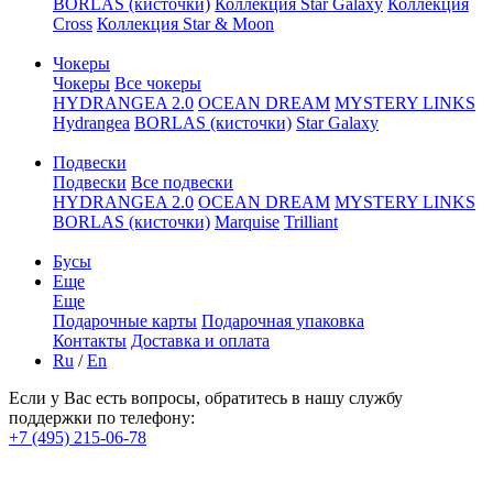
BORLAS (кисточки)
Коллекция Star Galaxy
Коллекция
Cross
Коллекция Star & Moon
Чокеры
Чокеры
Все чокеры
HYDRANGEA 2.0
OCEAN DREAM
MYSTERY LINKS
Hydrangea
BORLAS (кисточки)
Star Galaxy
Подвески
Подвески
Все подвески
HYDRANGEA 2.0
OCEAN DREAM
MYSTERY LINKS
BORLAS (кисточки)
Marquise
Trilliant
Бусы
Еще
Еще
Подарочные карты
Подарочная упаковка
Контакты
Доставка и оплата
Ru
/
En
Если у Вас есть вопросы, обратитесь в нашу службу
поддержки по телефону:
+7 (495) 215-06-78