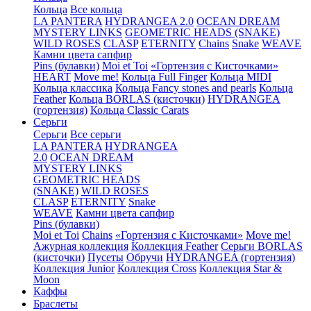
Кольца
Все кольца
LA PANTERA
HYDRANGEA 2.0
OCEAN DREAM
MYSTERY LINKS
GEOMETRIC HEADS (SNAKE)
WILD ROSES
CLASP
ETERNITY
Chains
Snake
WEAVE
Камни цвета сапфир
Pins (булавки)
Moi et Toi
«Гортензия с Кисточками»
HEART
Move me!
Кольца Full Finger
Кольца MIDI
Кольца классика
Кольца Fancy stones and pearls
Кольца
Feather
Кольца BORLAS (кисточки)
HYDRANGEA
(гортензия)
Кольца Classic Carats
Серьги
Серьги
Все серьги
LA PANTERA
HYDRANGEA
2.0
OCEAN DREAM
MYSTERY LINKS
GEOMETRIC HEADS
(SNAKE)
WILD ROSES
CLASP
ETERNITY
Snake
WEAVE
Камни цвета сапфир
Pins (булавки)
Moi et Toi
Chains
«Гортензия с Кисточками»
Move me!
Ажурная коллекция
Коллекция Feather
Серьги BORLAS
(кисточки)
Пусеты
Обручи
HYDRANGEA (гортензия)
Коллекция Junior
Коллекция Cross
Коллекция Star &
Moon
Каффы
Браслеты