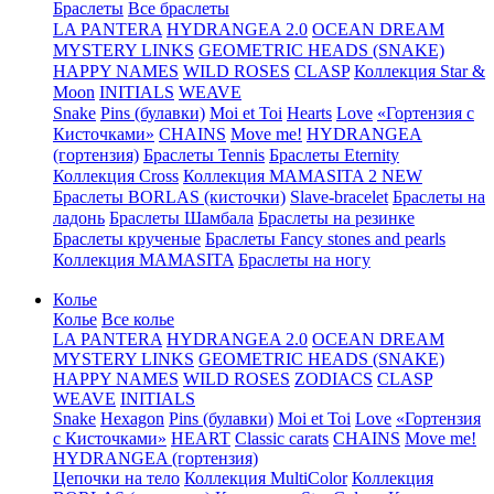
Браслеты
Все браслеты
LA PANTERA
HYDRANGEA 2.0
OCEAN DREAM
MYSTERY LINKS
GEOMETRIC HEADS (SNAKE)
HAPPY NAMES
WILD ROSES
CLASP
Коллекция Star &
Moon
INITIALS
WEAVE
Snake
Pins (булавки)
Moi et Toi
Hearts
Love
«Гортензия с
Кисточками»
CHAINS
Move me!
HYDRANGEA
(гортензия)
Браслеты Tennis
Браслеты Eternity
Коллекция Cross
Коллекция MAMASITA 2 NEW
Браслеты BORLAS (кисточки)
Slave-bracelet
Браслеты на
ладонь
Браслеты Шамбала
Браслеты на резинке
Браслеты крученые
Браслеты Fancy stones and pearls
Коллекция MAMASITA
Браслеты на ногу
Колье
Колье
Все колье
LA PANTERA
HYDRANGEA 2.0
OCEAN DREAM
MYSTERY LINKS
GEOMETRIC HEADS (SNAKE)
HAPPY NAMES
WILD ROSES
ZODIACS
CLASP
WEAVE
INITIALS
Snake
Hexagon
Pins (булавки)
Moi et Toi
Love
«Гортензия
с Кисточками»
HEART
Classic carats
CHAINS
Move me!
HYDRANGEA (гортензия)
Цепочки на тело
Коллекция MultiColor
Коллекция