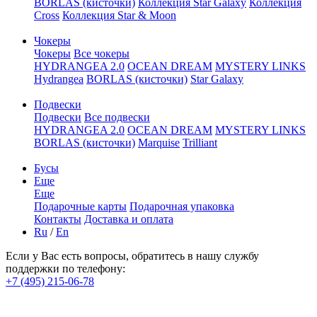
BORLAS (кисточки)
Коллекция Star Galaxy
Коллекция
Cross
Коллекция Star & Moon
Чокеры
Чокеры
Все чокеры
HYDRANGEA 2.0
OCEAN DREAM
MYSTERY LINKS
Hydrangea
BORLAS (кисточки)
Star Galaxy
Подвески
Подвески
Все подвески
HYDRANGEA 2.0
OCEAN DREAM
MYSTERY LINKS
BORLAS (кисточки)
Marquise
Trilliant
Бусы
Еще
Еще
Подарочные карты
Подарочная упаковка
Контакты
Доставка и оплата
Ru
/
En
Если у Вас есть вопросы, обратитесь в нашу службу
поддержки по телефону:
+7 (495) 215-06-78