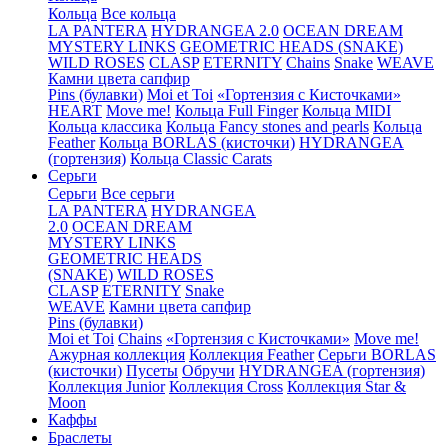
Кольца
Все кольца
LA PANTERA
HYDRANGEA 2.0
OCEAN DREAM
MYSTERY LINKS
GEOMETRIC HEADS (SNAKE)
WILD ROSES
CLASP
ETERNITY
Chains
Snake
WEAVE
Камни цвета сапфир
Pins (булавки)
Moi et Toi
«Гортензия с Кисточками»
HEART
Move me!
Кольца Full Finger
Кольца MIDI
Кольца классика
Кольца Fancy stones and pearls
Кольца
Feather
Кольца BORLAS (кисточки)
HYDRANGEA
(гортензия)
Кольца Classic Carats
Серьги
Серьги
Все серьги
LA PANTERA
HYDRANGEA
2.0
OCEAN DREAM
MYSTERY LINKS
GEOMETRIC HEADS
(SNAKE)
WILD ROSES
CLASP
ETERNITY
Snake
WEAVE
Камни цвета сапфир
Pins (булавки)
Moi et Toi
Chains
«Гортензия с Кисточками»
Move me!
Ажурная коллекция
Коллекция Feather
Серьги BORLAS
(кисточки)
Пусеты
Обручи
HYDRANGEA (гортензия)
Коллекция Junior
Коллекция Cross
Коллекция Star &
Moon
Каффы
Браслеты