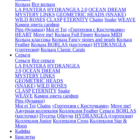
Кольца
Все кольца
LA PANTERA
HYDRANGEA 2.0
OCEAN DREAM
MYSTERY LINKS
GEOMETRIC HEADS (SNAKE)
WILD ROSES
CLASP
ETERNITY
Chains
Snake
WEAVE
Камни цвета сапфир
Pins (булавки)
Moi et Toi
«Гортензия с Кисточками»
HEART
Move me!
Кольца Full Finger
Кольца MIDI
Кольца классика
Кольца Fancy stones and pearls
Кольца
Feather
Кольца BORLAS (кисточки)
HYDRANGEA
(гортензия)
Кольца Classic Carats
Серьги
Серьги
Все серьги
LA PANTERA
HYDRANGEA
2.0
OCEAN DREAM
MYSTERY LINKS
GEOMETRIC HEADS
(SNAKE)
WILD ROSES
CLASP
ETERNITY
Snake
WEAVE
Камни цвета сапфир
Pins (булавки)
Moi et Toi
Chains
«Гортензия с Кисточками»
Move me!
Ажурная коллекция
Коллекция Feather
Серьги BORLAS
(кисточки)
Пусеты
Обручи
HYDRANGEA (гортензия)
Коллекция Junior
Коллекция Cross
Коллекция Star &
Moon
Каффы
Браслеты