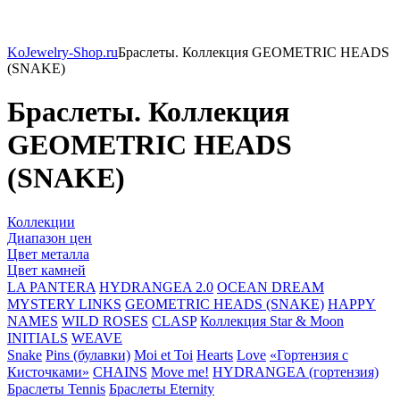
KoJewelry-Shop.ru
Браслеты. Коллекция GEOMETRIC HEADS
(SNAKE)
Браслеты. Коллекция
GEOMETRIC HEADS
(SNAKE)
Коллекции
Диапазон цен
Цвет металла
Цвет камней
LA PANTERA
HYDRANGEA 2.0
OCEAN DREAM
MYSTERY LINKS
GEOMETRIC HEADS (SNAKE)
HAPPY
NAMES
WILD ROSES
CLASP
Коллекция Star & Moon
INITIALS
WEAVE
Snake
Pins (булавки)
Moi et Toi
Hearts
Love
«Гортензия с
Кисточками»
CHAINS
Move me!
HYDRANGEA (гортензия)
Браслеты Tennis
Браслеты Eternity