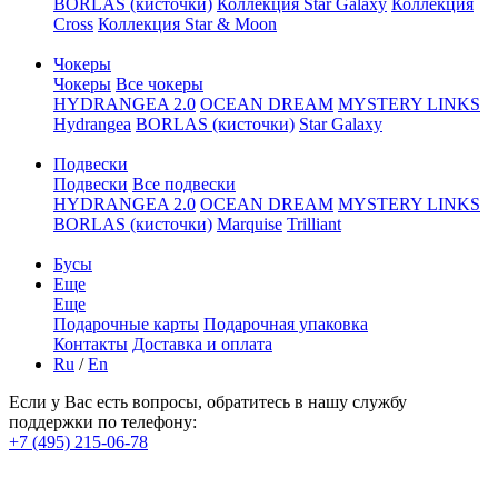
BORLAS (кисточки)
Коллекция Star Galaxy
Коллекция
Cross
Коллекция Star & Moon
Чокеры
Чокеры
Все чокеры
HYDRANGEA 2.0
OCEAN DREAM
MYSTERY LINKS
Hydrangea
BORLAS (кисточки)
Star Galaxy
Подвески
Подвески
Все подвески
HYDRANGEA 2.0
OCEAN DREAM
MYSTERY LINKS
BORLAS (кисточки)
Marquise
Trilliant
Бусы
Еще
Еще
Подарочные карты
Подарочная упаковка
Контакты
Доставка и оплата
Ru
/
En
Если у Вас есть вопросы, обратитесь в нашу службу
поддержки по телефону:
+7 (495) 215-06-78