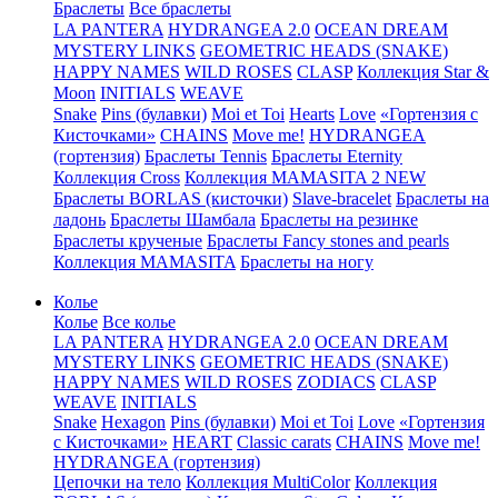
Браслеты
Все браслеты
LA PANTERA
HYDRANGEA 2.0
OCEAN DREAM
MYSTERY LINKS
GEOMETRIC HEADS (SNAKE)
HAPPY NAMES
WILD ROSES
CLASP
Коллекция Star &
Moon
INITIALS
WEAVE
Snake
Pins (булавки)
Moi et Toi
Hearts
Love
«Гортензия с
Кисточками»
CHAINS
Move me!
HYDRANGEA
(гортензия)
Браслеты Tennis
Браслеты Eternity
Коллекция Cross
Коллекция MAMASITA 2 NEW
Браслеты BORLAS (кисточки)
Slave-bracelet
Браслеты на
ладонь
Браслеты Шамбала
Браслеты на резинке
Браслеты крученые
Браслеты Fancy stones and pearls
Коллекция MAMASITA
Браслеты на ногу
Колье
Колье
Все колье
LA PANTERA
HYDRANGEA 2.0
OCEAN DREAM
MYSTERY LINKS
GEOMETRIC HEADS (SNAKE)
HAPPY NAMES
WILD ROSES
ZODIACS
CLASP
WEAVE
INITIALS
Snake
Hexagon
Pins (булавки)
Moi et Toi
Love
«Гортензия
с Кисточками»
HEART
Classic carats
CHAINS
Move me!
HYDRANGEA (гортензия)
Цепочки на тело
Коллекция MultiColor
Коллекция