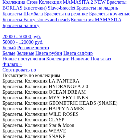
Коллекция Cross
Коллекция MAMASITA 2 NEW
Браслеты
BORLAS (кисточки)
Slave-bracelet
Браслеты на ладонь
Браслеты Шамбала
Браслеты на резинке
Браслеты крученые
Браслеты Fancy stones and pearls
Коллекция MAMASITA
Браслеты на ногу
20000 - 50000 руб.
50000 - 120000 руб.
Белый
Розовое золото
Белые
Зеленые
Цвета рубин
Цвета сапфир
Новые поступления
Коллекции
Наличие
Под заказ
Фильтр
+
Сортировать по
Посмотреть по коллекциям
Браслеты. Коллекция LA PANTERA
Браслеты. Коллекция HYDRANGEA 2.0
Браслеты. Коллекция OCEAN DREAM
Браслеты. Коллекция MYSTERY LINKS
Браслеты. Коллекция GEOMETRIC HEADS (SNAKE)
Браслеты. Коллекция HAPPY NAMES
Браслеты. Коллекция WILD ROSES
Браслеты. Коллекция CLASP
Браслеты. Коллекция Star & Moon
Браслеты. Коллекция WEAVE
Браслеты. Коллекция SNAKE